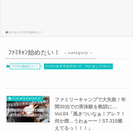
ホーム
ﾌｧﾐｷｬﾝ始めたい！
ﾌｧﾐｷｬﾝ始めたい！
– category –
ﾌｧﾐｷｬﾝ始めたい！
ﾌｧﾐｷｬﾝおすすめｽﾀｲﾙ･ｺﾂ
ﾏｲｶｰなしﾌｧﾐｷｬﾝ♪
ファミリーキャンプで大失敗！年
ﾌｧﾐｷｬﾝおすすめｽﾀｲﾙ･ｺﾂ
間30泊での実体験を教訓に…
Vol.04「風きついなぁ！アレ？！
何か煙…うわぁーー！ST-310燃
えてるっ！！！」