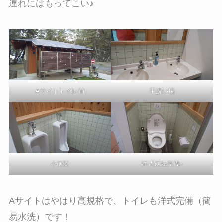
連れにはもってこい♪
Aサイトトイレ前
手洗い場
小便器
洋式便座完備♪
Aサイトはやはり高規格で、トイレも洋式完備（簡
易水洗）です！