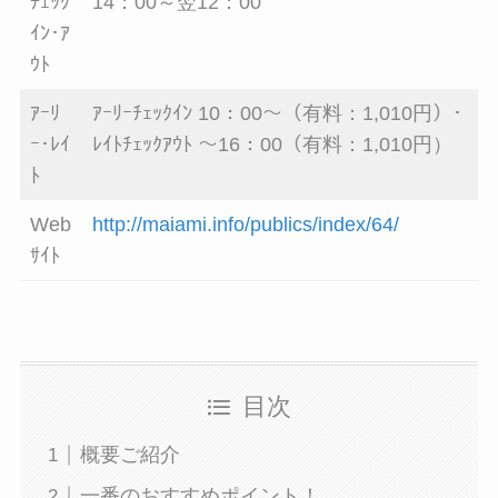
ﾁｪｯｸ
14：00～翌12：00
ｲﾝ･ｱ
ｳﾄ
ｱｰﾘ
ｱｰﾘｰﾁｪｯｸｲﾝ 10：00～（有料：1,010円）･
ｰ･ﾚｲ
ﾚｲﾄﾁｪｯｸｱｳﾄ ～16：00（有料：1,010円）
ﾄ
Web
http://maiami.info/publics/index/64/
ｻｲﾄ
目次
概要ご紹介
一番のおすすめポイント！