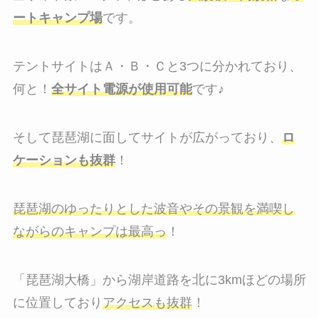
ートキャンプ場
です。
テントサイトはＡ・Ｂ・Ｃと3つに分かれており、
何と！
全サイト電源が使用可能
です♪
そして琵琶湖に面してサイトが広がっており、
ロ
ケーションも抜群
！
琵琶湖のゆったりとした波音やその景観を満喫し
ながらのキャンプは最高っ
！
「琵琶湖大橋」から湖岸道路を北に3kmほどの場所
に位置しており
アクセスも抜群
！