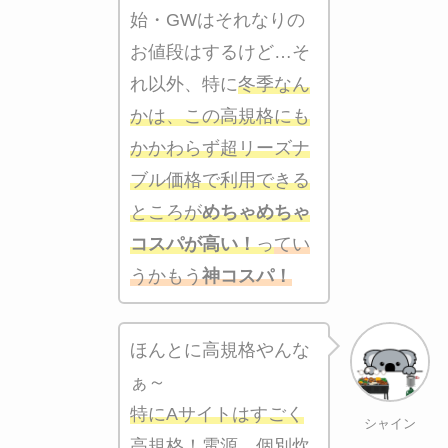
始・GWはそれなりの
お値段はするけど…そ
れ以外、特に
冬季なん
かは、この高規格にも
かかわらず超リーズナ
ブル価格で利用できる
ところが
めちゃめちゃ
コスパが高い！
っ
てい
うかもう
神コスパ！
ほんとに高規格やんな
ぁ～
特にAサイトはすごく
シャイン
高規格！電源、個別炊