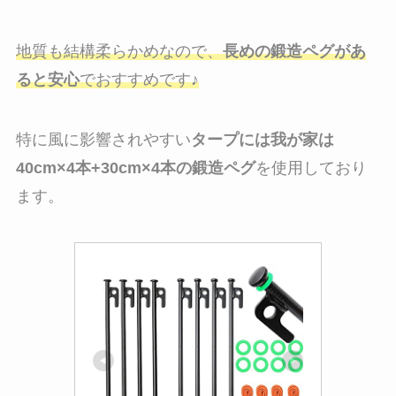
地質も結構柔らかめなので、
長めの鍛造ペグがあ
ると安心
でおすすめです♪
特に風に影響されやすい
タープには我が家は
40cm×4本+30cm×4本の鍛造ペグ
を使用しており
ます。